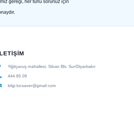
mız gereği, her türlü sorunuz için
onaydır.
İLETİŞİM
Yiğitçavuş mahallesi, Silvan Blv. Sur/Diyarbakır
444 85 09
bilgi.locsaver@gmail.com