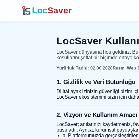
Loc
Saver
LocSaver Kullanı
LocSaver dünyasına hoş geldiniz. Bu K
koşullarını şeffaf bir biçimde ortaya
Yürürlük Tarihi:
02.06.2026
Resmi Web S
1. Gizlilik ve Veri Bütünlüğü
Dijital ayak izinizin güvenliği bizim i
LocSaver ekosistemini sizin için daha 
2. Vizyon ve Kullanım Amacı
LocSaver; anılarınızı kaydetmeniz, favo
pusuladır. Ayrıca, kurumsal paydaşlar
a. Platformumuzda gerçekleştirilen 