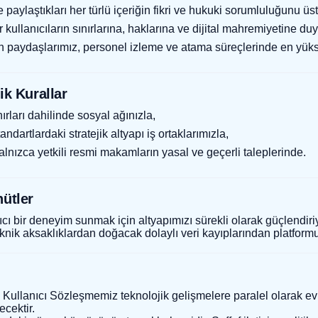
e paylaştıkları her türlü içeriğin fikri ve hukuki sorumluluğunu üst
kullanıcıların sınırlarına, haklarına ve dijital mahremiyetine du
 paydaşlarımız, personel izleme ve atama süreçlerinde en yükse
ik Kurallar
ınırları dahilinde sosyal ağınızla,
andartlardaki stratejik altyapı iş ortaklarımızla,
lnızca yetkili resmi makamların yasal ve geçerli taleplerinde.
hütler
ıcı bir deneyim sunmak için altyapımızı sürekli olarak güçlendir
ik aksaklıklardan doğacak dolaylı veri kayıplarından platfor
Kullanıcı Sözleşmemiz teknolojik gelişmelere paralel olarak evri
ecektir.