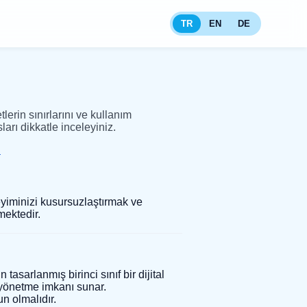
TR
EN
DE
rin sınırlarını ve kullanım
rı dikkatle inceleyiniz.
m
eneyiminizi kusursuzlaştırmak ve
mektedir.
asarlanmış birinci sınıf bir dijital
 yönetme imkanı sunar.
n olmalıdır.