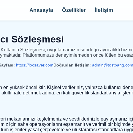
Anasayfa
Özellikler
İletişim
cı Sözleşmesi
ullanıcı Sözleşmesi, uygulamamızın sunduğu ayrıcalıklı hizmetle
 koymaktadır. Platformumuzu deneyimlemeden önce lütfen bu esasla
ayfası:
https://locsaver.com
Doğrudan İletişim:
admin@tostbang.co
çin en yüksek önceliktir. Kişisel verileriniz, yalnızca kullanıcı d
akıllı hale getirmek adına, en katı güvenlik standartlarıyla işlen
ri mekanlarınızı keşfetmeniz ve sevdiklerinizle paylaşmanız için t
ımız için saha operasyonlarını eşzamanlı ve verimli bir biçimde
tüm işlemler yasal çerçevelere ve uluslararası standartlara uygu